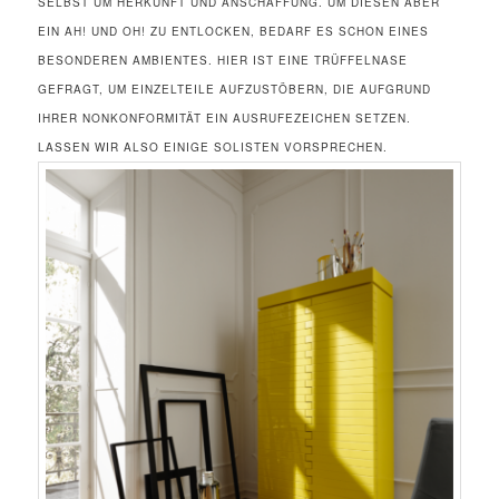
LBST UM HERKUNFT UND ANSCHAFFUNG. UM DIESEN ABER EI
N AH! UND OH! ZU ENTLOCKEN, BEDARF ES SCHON EINES BE
SONDEREN AMBIENTES. HIER IST EINE TRÜFFELNASE GE
FRAGT, UM EINZELTEILE AUFZUSTÖBERN, DIE AUFGRUND IH
RER NONKONFORMITÄT EIN AUSRUFEZEICHEN SETZEN. LA
SSEN WIR ALSO EINIGE SOLISTEN VORSPRECHEN.