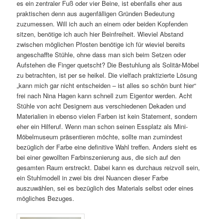
es ein zentraler Fuß oder vier Beine, ist ebenfalls eher aus
praktischen denn aus augenfälligen Gründen Bedeutung
zuzumessen. Will ich auch an einem oder beiden Kopfenden
sitzen, benötige ich auch hier Beinfreiheit. Wieviel Abstand
zwischen möglichen Pfosten benötige ich für wieviel bereits
angeschaffte Stühle, ohne dass man sich beim Setzen oder
Aufstehen die Finger quetscht? Die Bestuhlung als Solitär-Möbel
zu betrachten, ist per se heikel. Die vielfach praktizierte Lösung
„kann mich gar nicht entscheiden – ist alles so schön bunt hier“
frei nach Nina Hagen kann schnell zum Eigentor werden. Acht
Stühle von acht Designern aus verschiedenen Dekaden und
Materialien in ebenso vielen Farben ist kein Statement, sondern
eher ein Hilferuf. Wenn man schon seinen Essplatz als Mini-
Möbelmuseum präsentieren möchte, sollte man zumindest
bezüglich der Farbe eine definitive Wahl treffen. Anders sieht es
bei einer gewollten Farbinszenierung aus, die sich auf den
gesamten Raum erstreckt. Dabei kann es durchaus reizvoll sein,
ein Stuhlmodell in zwei bis drei Nuancen dieser Farbe
auszuwählen, sei es bezüglich des Materials selbst oder eines
mögliches Bezuges.