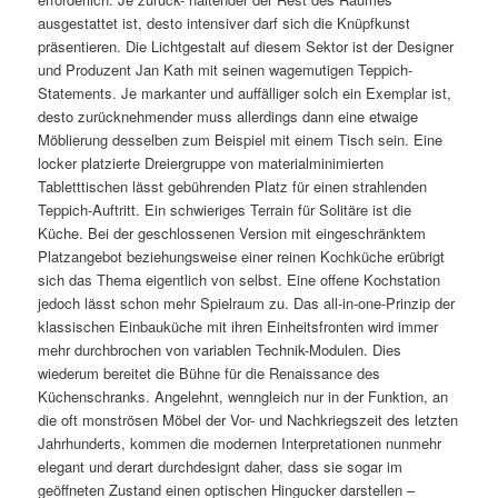
ausgestattet ist, desto intensiver darf sich die Knüpfkunst
präsentieren. Die Lichtgestalt auf diesem Sektor ist der Designer
und Produzent Jan Kath mit seinen wagemutigen Teppich-
Statements. Je markanter und auffälliger solch ein Exemplar ist,
desto zurücknehmender muss allerdings dann eine etwaige
Möblierung desselben zum Beispiel mit einem Tisch sein. Eine
locker platzierte Dreiergruppe von materialminimierten
Tabletttischen lässt gebührenden Platz für einen strahlenden
Teppich-Auftritt. Ein schwieriges Terrain für Solitäre ist die
Küche. Bei der geschlossenen Version mit eingeschränktem
Platzangebot beziehungsweise einer reinen Kochküche erübrigt
sich das Thema eigentlich von selbst. Eine offene Kochstation
jedoch lässt schon mehr Spielraum zu. Das all-in-one-Prinzip der
klassischen Einbauküche mit ihren Einheitsfronten wird immer
mehr durchbrochen von variablen Technik-Modulen. Dies
wiederum bereitet die Bühne für die Renaissance des
Küchenschranks. Angelehnt, wenngleich nur in der Funktion, an
die oft monströsen Möbel der Vor- und Nachkriegszeit des letzten
Jahrhunderts, kommen die modernen Interpretationen nunmehr
elegant und derart durchdesignt daher, dass sie sogar im
geöffneten Zustand einen optischen Hingucker darstellen –