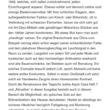
1949, welches, sich selbst zurücknehmend, jedem
Einrichtungsstil anpasst. Ebenso solitär und dennoch zeitlos sind
strenge Biedermeiermöbel. Mit ihrer schlichten Eleganz, dem
außergewöhnlichen Farbton von Kirsch- oder Birkenholz, oft in
Verbindung mit schwarzen Elementen, lassen sie sich sehr gut
mit Art-Deco-Möbeln oder geradlinigen Midcentury-Stücken aus
den 1960er Jahren kombinieren. Mit etwas Mut kann man auch
„standings“ setzen. Ein original Brautschrank aus China zum
Beispiel vermag allein schon wegen seiner ochsenblutroten Farbe
und dem plakativen Messingbeschlag ein Leuchtsignal in den
Raum zu senden. Losgelöst von jedem Stil und jeder Mode und
inzwischen auch auf dem hochwertigen Antiksektor anerkannt
sind alte Bauernschränke, bei Belieben auch mit Bemalung. Ein
solches Exemplar braucht jedoch Luft, sprich Abstand und keine
weitere antike Konkurrenz. Selbst in einem Großstadt-Loft setzt
solch ein Handwerks-Zeugnis einen interessanten Kontrast.
Durch die Renaissance des Teppichs (siehe Aquis Casa Heft 7
und „Aktuelles“ in dieser Ausgabe) besteht auch in diesem
Bereich die Möglichkeit, ein optisches Solo auf den
Bühnenbrettern des Hauses darzubieten. Hierbei ist allerdings ein
sicheres Händchen bezüglich Farbgebung und Musterung
erforderlich. Je zurück­- haltender der Rest des Raumes