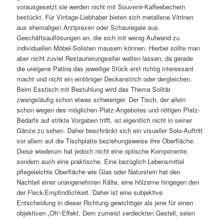
vorausgesetzt sie werden nicht mit Souvenir-Kaffeebechern
bestückt. Für Vintage-Liebhaber bieten sich metallene Vitrinen
aus ehemaligen Arztpraxen oder Schauregale aus
Geschäftsauflösungen an, die sich mit wenig Aufwand zu
individuellen Möbel-Solisten mausern können. Hierbei sollte man
aber nicht zuviel Restaurierungseifer walten lassen, da gerade
die ureigene Patina das jeweilige Stück erst richtig interessant
macht und nicht ein eintöniger Deckanstrich oder dergleichen.
Beim Esstisch mit Bestuhlung wird das Thema Solitär
zwangsläufig schon etwas schwieriger. Der Tisch, der allein
schon wegen des möglichen Platz-Angebotes und nötigen Platz-
Bedarfs auf strikte Vorgaben trifft, ist eigentlich nicht in seiner
Gänze zu sehen. Daher beschränkt sich ein visueller Solo-Auftritt
vor allem auf die Tischplatte beziehungsweise ihre Oberfläche.
Diese wiederum hat jedoch nicht eine optische Komponente,
sondern auch eine praktische. Eine bezüglich Lebensmittel
pflegeleichte Oberfläche wie Glas oder Naturstein hat den
Nachteil einer unangenehmen Kälte, eine hölzerne hingegen den
der Fleck-Empfindlichkeit. Daher ist eine subjektive
Entscheidung in dieser Richtung gewichtiger als jene für einen
objektiven „Oh“-Effekt. Dem zumeist verdeckten Gestell, seien