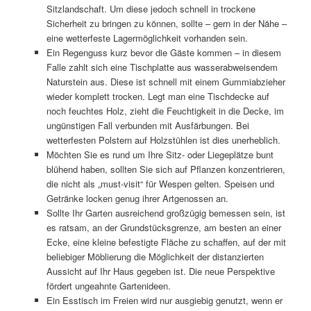
Sitzlandschaft. Um diese jedoch schnell in trockene
Sicherheit zu bringen zu können, sollte – gern in der Nähe –
eine wetterfeste Lagermöglichkeit vorhanden sein.
Ein Regenguss kurz bevor die Gäste kommen – in diesem
Falle zahlt sich eine Tischplatte aus wasserabweisendem
Naturstein aus. Diese ist schnell mit einem Gummiabzieher
wieder komplett trocken. Legt man eine Tischdecke auf
noch feuchtes Holz, zieht die Feuchtigkeit in die Decke, im
ungünstigen Fall verbunden mit Ausfärbungen. Bei
wetterfesten Polstern auf Holzstühlen ist dies unerheblich.
Möchten Sie es rund um Ihre Sitz- oder Liegeplätze bunt
blühend haben, sollten Sie sich auf Pflanzen konzentrieren,
die nicht als „must-visit“ für Wespen gelten. Speisen und
Getränke locken genug ihrer Artgenossen an.
Sollte Ihr Garten ausreichend großzügig bemessen sein, ist
es ratsam, an der Grundstücksgrenze, am besten an einer
Ecke, eine kleine befestigte Fläche zu schaffen, auf der mit
beliebiger Möblierung die Möglichkeit der distanzierten
Aussicht auf Ihr Haus gegeben ist. Die neue Perspektive
fördert ungeahnte Gartenideen.
Ein Esstisch im Freien wird nur ausgiebig genutzt, wenn er