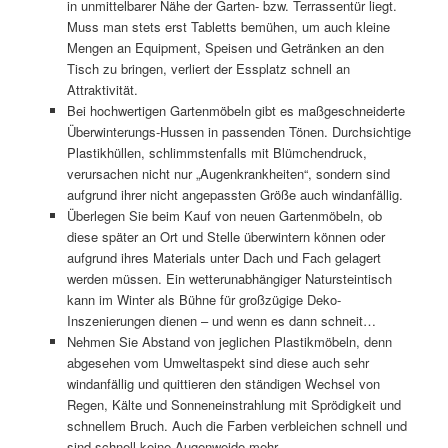
in unmittelbarer Nähe der Garten- bzw. Terrassentür liegt.
Muss man stets erst Tabletts bemühen, um auch kleine
Mengen an Equipment, Speisen und Getränken an den
Tisch zu bringen, verliert der Essplatz schnell an
Attraktivität.
Bei hochwertigen Gartenmöbeln gibt es maßgeschneiderte
Überwinterungs-Hussen in passenden Tönen. Durchsichtige
Plastikhüllen, schlimmstenfalls mit Blümchendruck,
verursachen nicht nur „Augenkrankheiten“, sondern sind
aufgrund ihrer nicht angepassten Größe auch windanfällig.
Überlegen Sie beim Kauf von neuen Gartenmöbeln, ob
diese später an Ort und Stelle überwintern können oder
aufgrund ihres Materials unter Dach und Fach gelagert
werden müssen. Ein wetterunabhängiger Natursteintisch
kann im Winter als Bühne für großzügige Deko-
Inszenierungen dienen – und wenn es dann schneit…
Nehmen Sie Abstand von jeglichen Plastikmöbeln, denn
abgesehen vom Umweltaspekt sind diese auch sehr
windanfällig und quittieren den ständigen Wechsel von
Regen, Kälte und Sonneneinstrahlung mit Sprödigkeit und
schnellem Bruch. Auch die Farben verbleichen schnell und
sind schnell keine Augenweide mehr.