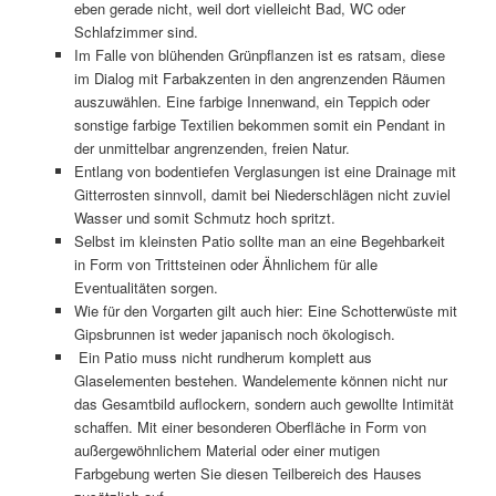
eben gerade nicht, weil dort vielleicht Bad, WC oder
Schlafzimmer sind.
Im Falle von blühenden Grünpflanzen ist es ratsam, diese
im Dialog mit Farbakzenten in den angrenzenden Räumen
auszuwählen. Eine farbige Innenwand, ein Teppich oder
sonstige farbige Textilien bekommen somit ein Pendant in
der unmittelbar angrenzenden, freien Natur.
Entlang von bodentiefen Verglasungen ist eine Drainage mit
Gitterrosten sinnvoll, damit bei Niederschlägen nicht zuviel
Wasser und somit Schmutz hoch spritzt.
Selbst im kleinsten Patio sollte man an eine Begehbarkeit
in Form von Trittsteinen oder Ähnlichem für alle
Eventualitäten sorgen.
Wie für den Vorgarten gilt auch hier: Eine Schotterwüste mit
Gipsbrunnen ist weder japanisch noch ökologisch.
Ein Patio muss nicht rundherum komplett aus
Glaselementen bestehen. Wandelemente können nicht nur
das Gesamtbild auflockern, sondern auch gewollte Intimität
schaffen. Mit einer besonderen Oberfläche in Form von
außergewöhnlichem Material oder einer mutigen
Farbgebung werten Sie diesen Teilbereich des Hauses