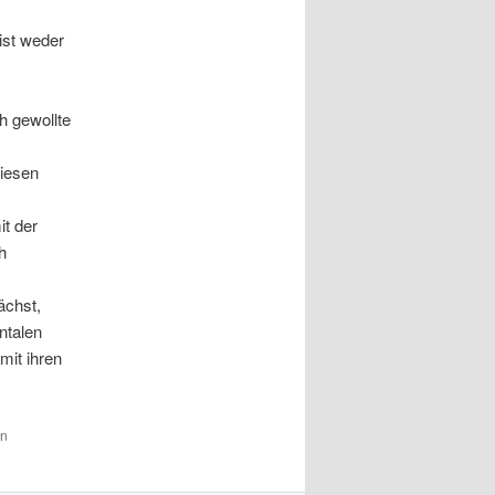
ist weder
h gewollte
diesen
it der
h
ächst,
ntalen
mit ihren
en