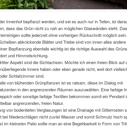
 der Innenhof bepflanzt werden, und sei es auch nur in Teilen, ist dara
en, dass das Grün nicht zu nah an möglichen Glaswänden steht. Da
terreinigen sollte jederzeit ohne vorherigen Rückschnitt möglich sein
Scheiben abknickende Blätter und Triebe sind von innen alles andere
einer Bepflanzung ebenfalls wichtig ist die richtige Auswahl des Grün
dort und Himmelsrichtung.
dritter Aspekt sind die Sichtachsen. Möchte ich einen freien Blick auf
nüberliegende Innere haben oder eben gerade nicht, weil dort vielleic
der Schlafzimmer sind.
alle von blühenden Grünpflanzen ist es ratsam, diese im Dialog mit
akzenten in den angrenzenden Räumen auszuwählen. Eine farbige 
Teppich oder sonstige farbige Textilien bekommen somit ein Pendant i
ttelbar angrenzenden, freien Natur.
ang von bodentiefen Verglasungen ist eine Drainage mit Gitterrosten s
t bei Niederschlägen nicht zuviel Wasser und somit Schmutz hoch spr
st im kleinsten Patio sollte man an eine Begehbarkeit in Form von Trit