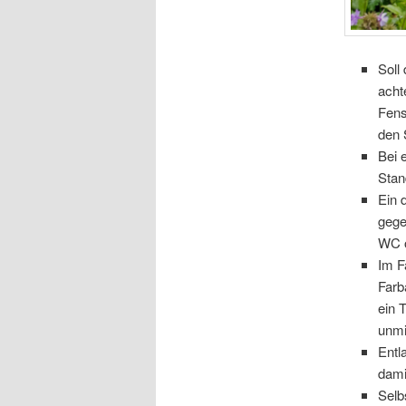
Soll
acht
Fens
den 
Bei 
Stan
Ein 
gege
WC o
Im F
Farb
ein 
unmi
Entl
dami
Selb