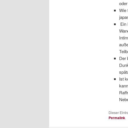
oder
Wie 
japa
Ein 
Wand
Inti
auße
Teil
Der 
Dunk
spät
Ist 
kann
Raff
Nebe
Dieser Eint
Permalink
.