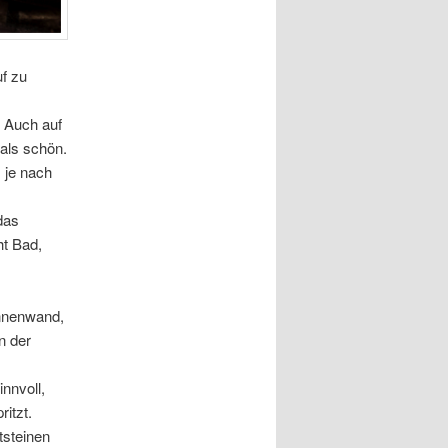
uf zu
s
. Auch auf
 als schön.
s je nach
 das
ht Bad,
Innenwand,
n der
innvoll,
itzt.
tsteinen