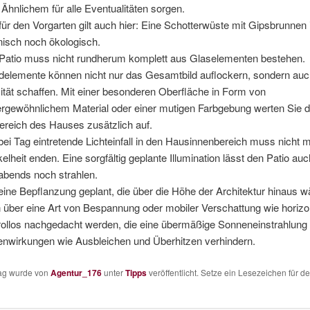
 Ähnlichem für alle Eventualitäten sorgen.
für den Vorgarten gilt auch hier: Eine Schotterwüste mit Gipsbrunnen 
nisch noch ökologisch.
Patio muss nicht rundherum komplett aus Glaselementen bestehen.
elemente können nicht nur das Gesamtbild auflockern, sondern auc
mität schaffen. Mit einer besonderen Oberfläche in Form von
rgewöhnlichem Material oder einer mutigen Farbgebung werten Sie 
bereich des Hauses zusätzlich auf.
bei Tag eintretende Lichteinfall in den Hausinnenbereich muss nicht m
elheit enden. Eine sorgfältig geplante Illumination lässt den Patio auc
abends noch strahlen.
keine Bepflanzung geplant, die über die Höhe der Architektur hinaus w
 über eine Art von Bespannung oder mobiler Verschattung wie horizo
rollos nachgedacht werden, die eine übermäßige Sonneneinstrahlung 
nwirkungen wie Ausbleichen und Überhitzen verhindern.
rag wurde von
Agentur_176
unter
Tipps
veröffentlicht. Setze ein Lesezeichen für d