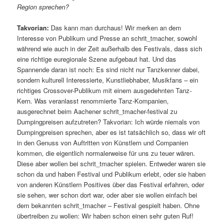
Region sprechen?
Takvorian:
Das kann man durchaus! Wir merken an dem
Interesse von Publikum und Presse an schrit_tmacher, sowohl
während wie auch in der Zeit außerhalb des Festivals, dass sich
eine richtige euregionale Szene aufgebaut hat. Und das
Spannende daran ist noch: Es sind nicht nur Tanzkenner dabei,
sondern kulturell Interessierte, Kunstliebhaber, Musikfans – ein
richtiges Crossover-Publikum mit einem ausgedehnten Tanz-
Kern. Was veranlasst renommierte Tanz-Kompanien,
ausgerechnet beim Aachener schrit_tmacher-festival zu
Dumpingpreisen aufzutreten? Takvorian: Ich würde niemals von
Dumpingpreisen sprechen, aber es ist tatsächlich so, dass wir oft
in den Genuss von Auftritten von Künstlern und Companien
kommen, die eigentlich normalerweise für uns zu teuer wären.
Diese aber wollen bei schrit_tmacher spielen. Entweder waren sie
schon da und haben Festival und Publikum erlebt, oder sie haben
von anderen Künstlern Positives über das Festival erfahren, oder
sie sehen, wer schon dort war, oder aber sie wollen einfach bei
dem bekannten schrit_tmacher – Festival gespielt haben. Ohne
übertreiben zu wollen: Wir haben schon einen sehr guten Ruf!