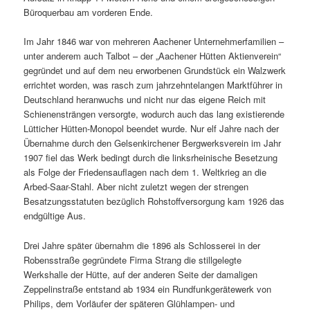
Büroquerbau am vorderen Ende.
Im Jahr 1846 war von mehreren Aachener Unternehmerfamilien –
unter anderem auch Talbot – der „Aachener Hütten Aktienverein“
gegründet und auf dem neu erworbenen Grundstück ein Walzwerk
errichtet worden, was rasch zum jahrzehntelangen Marktführer in
Deutschland heranwuchs und nicht nur das eigene Reich mit
Schienensträngen versorgte, wodurch auch das lang existierende
Lütticher Hütten-Monopol beendet wurde. Nur elf Jahre nach der
Übernahme durch den Gelsenkirchener Bergwerksverein im Jahr
1907 fiel das Werk bedingt durch die linksrheinische Besetzung
als Folge der Friedensauflagen nach dem 1. Weltkrieg an die
Arbed-Saar-Stahl. Aber nicht zuletzt wegen der strengen
Besatzungsstatuten bezüglich Rohstoffversorgung kam 1926 das
endgültige Aus.
Drei Jahre später übernahm die 1896 als Schlosserei in der
Robensstraße gegründete Firma Strang die stillgelegte
Werkshalle der Hütte, auf der anderen Seite der damaligen
Zeppelinstraße entstand ab 1934 ein Rundfunkgerätewerk von
Philips, dem Vorläufer der späteren Glühlampen- und