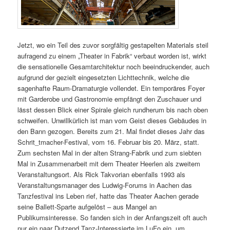
Jetzt, wo ein Teil des zuvor sorgfältig gestapelten Materials steil
aufragend zu einem „Theater in Fabrik“ verbaut worden ist, wirkt
die sensationelle Gesamtarchitektur noch beeindruckender, auch
aufgrund der gezielt eingesetzten Lichttechnik, welche die
sagenhafte Raum-Dramaturgie vollendet. Ein temporäres Foyer
mit Garderobe und Gastronomie empfängt den Zuschauer und
lässt dessen Blick einer Spirale gleich rundherum bis nach oben
schweifen. Unwillkürlich ist man vom Geist dieses Gebäudes in
den Bann gezogen. Bereits zum 21. Mal findet dieses Jahr das
Schrit_tmacher-Festival, vom 16. Februar bis 20. März, statt.
Zum sechsten Mal in der alten Strang-Fabrik und zum siebten
Mal in Zusammenarbeit mit dem Theater Heerlen als zweitem
Veranstaltungsort. Als Rick Takvorian ebenfalls 1993 als
Veranstaltungsmanager des Ludwig-Forums in Aachen das
Tanzfestival ins Leben rief, hatte das Theater Aachen gerade
seine Ballett-Sparte aufgelöst – aus Mangel an
Publikumsinteresse. So fanden sich in der Anfangszeit oft auch
nur ein paar Dutzend Tanz-Interessierte im LuFo ein, um