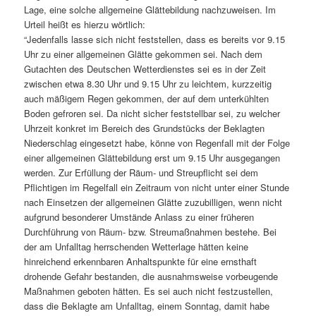
Lage, eine solche allgemeine Glättebildung nachzuweisen. Im
Urteil heißt es hierzu wörtlich:
“Jedenfalls lasse sich nicht feststellen, dass es bereits vor 9.15
Uhr zu einer allgemeinen Glätte gekommen sei. Nach dem
Gutachten des Deutschen Wetterdienstes sei es in der Zeit
zwischen etwa 8.30 Uhr und 9.15 Uhr zu leichtem, kurzzeitig
auch mäßigem Regen gekommen, der auf dem unterkühlten
Boden gefroren sei. Da nicht sicher feststellbar sei, zu welcher
Uhrzeit konkret im Bereich des Grundstücks der Beklagten
Niederschlag eingesetzt habe, könne von Regenfall mit der Folge
einer allgemeinen Glättebildung erst um 9.15 Uhr ausgegangen
werden. Zur Erfüllung der Räum- und Streupflicht sei dem
Pflichtigen im Regelfall ein Zeitraum von nicht unter einer Stunde
nach Einsetzen der allgemeinen Glätte zuzubilligen, wenn nicht
aufgrund besonderer Umstände Anlass zu einer früheren
Durchführung von Räum- bzw. Streumaßnahmen bestehe. Bei
der am Unfalltag herrschenden Wetterlage hätten keine
hinreichend erkennbaren Anhaltspunkte für eine ernsthaft
drohende Gefahr bestanden, die ausnahmsweise vorbeugende
Maßnahmen geboten hätten. Es sei auch nicht festzustellen,
dass die Beklagte am Unfalltag, einem Sonntag, damit habe