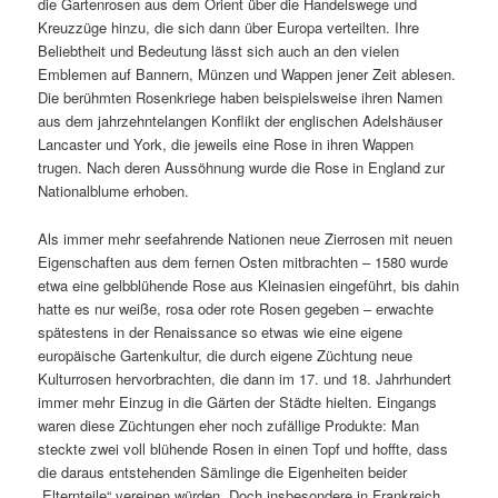
die Gartenrosen aus dem Orient über die Handelswege und
Kreuzzüge hinzu, die sich dann über Europa verteilten. Ihre
Beliebtheit und Bedeutung lässt sich auch an den vielen
Emblemen auf Bannern, Münzen und Wappen jener Zeit ablesen.
Die berühmten Rosenkriege haben beispielsweise ihren Namen
aus dem jahrzehntelangen Konflikt der englischen Adelshäuser
Lancaster und York, die jeweils eine Rose in ihren Wappen
trugen. Nach deren Aussöhnung wurde die Rose in England zur
Nationalblume erhoben.
Als immer mehr seefahrende Nationen neue Zierrosen mit neuen
Eigenschaften aus dem fernen Osten mitbrachten – 1580 wurde
etwa eine gelbblühende Rose aus Kleinasien eingeführt, bis dahin
hatte es nur weiße, rosa oder rote Rosen gegeben – erwachte
spätestens in der Renaissance so etwas wie eine eigene
europäische Gartenkultur, die durch eigene Züchtung neue
Kulturrosen hervorbrachten, die dann im 17. und 18. Jahrhundert
immer mehr Einzug in die Gärten der Städte hielten. Eingangs
waren diese Züchtungen eher noch zufällige Produkte: Man
steckte zwei voll blühende Rosen in einen Topf und hoffte, dass
die daraus entstehenden Sämlinge die Eigenheiten beider
„Elternteile“ vereinen würden. Doch insbesondere in Frankreich