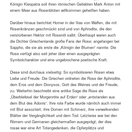
Königin Kleopatra soll ihren römischen Geliebten Mark Anton mit
einem Meer aus Rosenblüten willkommen geheißen haben.
Darüber hinaus berichtet Homer in der Ilias von Waffen, die mit
Rosenkränzen geschmückt sind und von Aphrodite, die den
verstorbenen Hektor mit Rosenöl salbt. Überhaupt waren auch
die Dichter Griechenlands große Fans der Rose; angefangen bei
Sappho, die sie als erste die „Königin der Blumen“ nannte. Die
Rose verfügt also seit jeher über einen ausgeprägten
Symbolcharakter und eine ungebrochene poetische Kraft.
Diese sind durchaus vielseitig: So symbolisieren Rosen etwa
Liebe und Freude. Die Griechen ordneten die Rose der Aphrodite,
dem Eros und dem Dionysos, Gott des Weines und der Freude,
zu. Weiterhin beschreibt eine antike Sage die Rose als
„Überbleibsel der Morgenröte auf Erden“ oder „entstanden aus
dem Blut des Adonis“. Ihre rote Farbe wurde nämlich auch immer
mit Blut assoziiert, ihre Dornen mit Schmerz, ihre verwelkenden
Blätter der Vergänglichkeit und dem Tod. Letzteres war bei den
Römern und Germanen gleichermaßen ausgeprägt; der dies
rosae war eine Art Totengedenken, die Opferplätze und