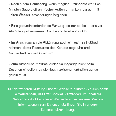
• Nach einem Saunagang -wenn möglich – zunächst erst zwei
Minuten Sauerstoff an frischer Außenluft tanken, danach mit
kalten Wasser- anwendungen beginnen
• Eine gesundheitsfördernde Wirkung tritt nur ein bei intensiver
Abkühlung – lauwarmes Duschen ist kontraproduktiv
• Im Anschluss an die Abkühlung auch ein warmes Fußbad
nehmen, damit Restwärme des Körpers abgeführt und
Nachschwitzen verhindert wird
• Zum Abschluss maximal dreier Saunagänge nicht beim
Duschen einseifen, da die Haut inzwischen gründlich genug
gereinigt ist
Dieser Eintrag wurde von
Agentur_176
unter
Tipps
veröffentlicht.
Mit der weiteren Nutzung unserer Webseite erklären Sie sich damit
Setze ein Lesezeichen für den
Permalink
.
einverstanden, dass wir Cookies verwenden um Ihnen die
Nutzerfreundlichkeit dieser Webseite zu verbessern. Weitere
Informationen zum Datenschutz finden Sie in unserer
Impressum
Mit Stolz präsentiert von WordPress
Datenschutzerklärung.