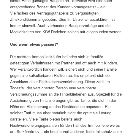
dieser Höhe günstiges Baugeld an. Teilweise wird hier auch –
entsprechende Bonität des Kunden vorausgesetzt – ein
Vielfaches des Vertragsguthabens zu vergünstigten
Zinskonditionen angeboten. Dies im Einzelfall abzuklären, ist
immer sinnvoll. Auch vorhandene Bausparverträge und die
Möglichkeiten von KfW-Darlehen sollten mit eingebunden werden.
Und wenn etwas passiert?
Die meisten Immobilienkäufer befinden sich in familiär
gefestigten Verhältnissen mit Partner und oft auch mit Kindern.
Wer verantwortlich handeln will, sichert sich und seine Familie
gegen alle kalkulierbaren Risiken ab. Es empfiehlt sich der
Abschluss einer Risikolebensversicherung. Diese zahlt im
Todesfall der versicherten Person eine vereinbarte
Versicherungssumme an die Hinterbliebenen aus. Speziell für die
Absicherung von Finanzierungen gibt es Tarife, die sich in der
Höhe der Absicherung an das Restdarlehen anpassen. Ein
solcher Tarif muss aber natürlich nicht die optimale Lösung
darstellen. Viele Tarife bieten bereits auch
Nachversicherungsgarantien für den Fall des Immobilienerwerbs
an. So könnte evtl. ein bereits vorhandener Todesfallschutz auch