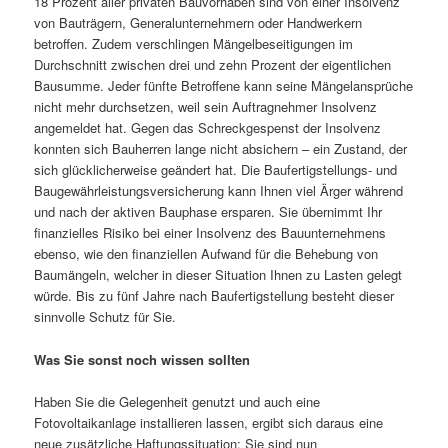
18 Prozent aller privaten Bauvorhaben sind von einer Insolvenz
von Bauträgern, Generalunternehmern oder Handwerkern
betroffen. Zudem verschlingen Mängelbeseitigungen im
Durchschnitt zwischen drei und zehn Prozent der eigentlichen
Bausumme. Jeder fünfte Betroffene kann seine Mängelansprüche
nicht mehr durchsetzen, weil sein Auftragnehmer Insolvenz
angemeldet hat. Gegen das Schreckgespenst der Insolvenz
konnten sich Bauherren lange nicht absichern – ein Zustand, der
sich glücklicherweise geändert hat. Die Baufertigstellungs- und
Baugewährleistungsversicherung kann Ihnen viel Ärger während
und nach der aktiven Bauphase ersparen. Sie übernimmt Ihr
finanzielles Risiko bei einer Insolvenz des Bauunternehmens
ebenso, wie den finanziellen Aufwand für die Behebung von
Baumängeln, welcher in dieser Situation Ihnen zu Lasten gelegt
würde. Bis zu fünf Jahre nach Baufertigstellung besteht dieser
sinnvolle Schutz für Sie.
Was Sie sonst noch wissen sollten
Haben Sie die Gelegenheit genutzt und auch eine
Fotovoltaikanlage installieren lassen, ergibt sich daraus eine
neue zusätzliche Haftungssituation: Sie sind nun