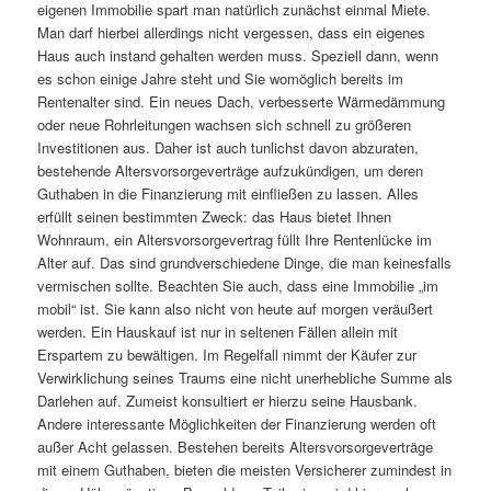
eigenen Immobilie spart man natürlich zunächst einmal Miete.
Man darf hierbei allerdings nicht vergessen, dass ein eigenes
Haus auch instand gehalten werden muss. Speziell dann, wenn
es schon einige Jahre steht und Sie womöglich bereits im
Rentenalter sind. Ein neues Dach, verbesserte Wärmedämmung
oder neue Rohrleitungen wachsen sich schnell zu größeren
Investitionen aus. Daher ist auch tunlichst davon abzuraten,
bestehende Altersvorsorgeverträge aufzukündigen, um deren
Guthaben in die Finanzierung mit einfließen zu lassen. Alles
erfüllt seinen bestimmten Zweck: das Haus bietet Ihnen
Wohnraum, ein Altersvorsorgevertrag füllt Ihre Rentenlücke im
Alter auf. Das sind grundverschiedene Dinge, die man keinesfalls
vermischen sollte. Beachten Sie auch, dass eine Immobilie „im
mobil“ ist. Sie kann also nicht von heute auf morgen veräußert
werden. Ein Hauskauf ist nur in seltenen Fällen allein mit
Erspartem zu bewältigen. Im Regelfall nimmt der Käufer zur
Verwirklichung seines Traums eine nicht unerhebliche Summe als
Darlehen auf. Zumeist konsultiert er hierzu seine Hausbank.
Andere interessante Möglichkeiten der Finanzierung werden oft
außer Acht gelassen. Bestehen bereits Altersvorsorgeverträge
mit einem Guthaben, bieten die meisten Versicherer zumindest in