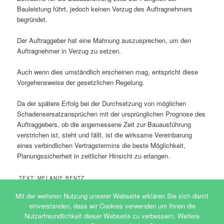
Bauleistung führt, jedoch keinen Verzug des Auftragnehmers
begründet.
Der Auftraggeber hat eine Mahnung auszusprechen, um den
Auftragneh­mer in Verzug zu setzen.
Auch wenn dies umständlich erscheinen mag, entspricht diese
Vorgehensweise der gesetzlichen Regelung.
Da der spätere Erfolg bei der Durchsetzung von möglichen
Schadensersatzansprüchen mit der ursprünglichen Prognose des
Auftraggebers, ob die angemessene Zeit zur Bauausführung
verstrichen ist, steht und fällt, ist die wirksame Vereinbarung
eines verbindlichen Vertragstermins die beste Möglichkeit,
Planungssicherheit in zeitlicher Hinsicht zu erlangen.
TEXT: MELANIE BENTZ
Dieser Eintrag wurde von
Agentur_176
unter
Recht & Info
Mit der weiteren Nutzung unserer Webseite erklären Sie sich damit
veröffentlicht. Setze ein Lesezeichen für den
Permalink
.
einverstanden, dass wir Cookies verwenden um Ihnen die
Nutzerfreundlichkeit dieser Webseite zu verbessern. Weitere