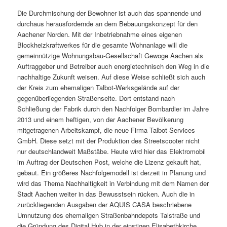
Die Durchmischung der Bewohner ist auch das spannende und
durchaus herausfordernde an dem Bebauungskonzept für den
Aachener Norden. Mit der Inbetriebnahme eines eigenen
Blockheizkraftwerkes für die gesamte Wohnanlage will die
gemeinnützige Wohnungsbau-Gesellschaft Gewoge Aachen als
Auftraggeber und Betreiber auch energietechnisch den Weg in die
nachhaltige Zukunft weisen. Auf diese Weise schließt sich auch
der Kreis zum ehemaligen Talbot-Werksgelände auf der
gegenüberliegenden Straßenseite. Dort entstand nach
Schließung der Fabrik durch den Nachfolger Bombardier im Jahre
2013 und einem heftigen, von der Aachener Bevölkerung
mitgetragenen Arbeitskampf, die neue Firma Talbot Services
GmbH. Diese setzt mit der Produktion des Streetscooter nicht
nur deutschlandweit Maßstäbe. Heute wird hier das Elektromobil
im Auftrag der Deutschen Post, welche die Lizenz gekauft hat,
gebaut. Ein größeres Nachfolgemodell ist derzeit in Planung und
wird das Thema Nachhaltigkeit in Verbindung mit dem Namen der
Stadt Aachen weiter in das Bewusstsein rücken. Auch die in
zurückliegenden Ausgaben der AQUIS CASA beschriebene
Umnutzung des ehemaligen Straßenbahndepots Talstraße und
die Gründung des Digital Hub in der einstigen Elisabethkirche