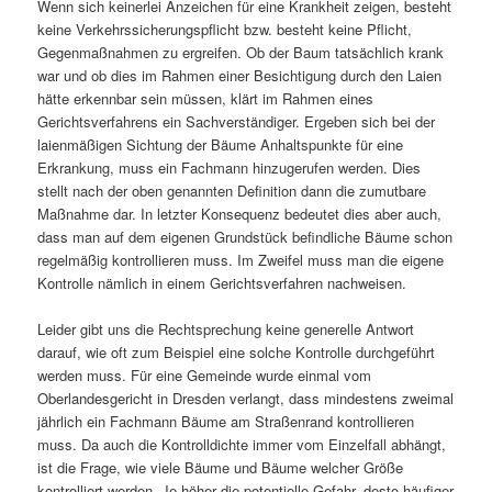
Wenn sich keinerlei Anzeichen für eine Krankheit zeigen, besteht
keine Verkehrssicherungspflicht bzw. besteht keine Pflicht,
Gegenmaßnahmen zu ergreifen. Ob der Baum tatsächlich krank
war und ob dies im Rahmen einer Besichtigung durch den Laien
hätte erkennbar sein müssen, klärt im Rahmen eines
Gerichtsverfahrens ein Sachverständiger. Ergeben sich bei der
laienmäßigen Sichtung der Bäume Anhaltspunkte für eine
Erkrankung, muss ein Fachmann hinzugerufen werden. Dies
stellt nach der oben genannten Definition dann die zumutbare
Maßnahme dar. In letzter Konsequenz bedeutet dies aber auch,
dass man auf dem eigenen Grundstück befindliche Bäume schon
regelmäßig kontrollieren muss. Im Zweifel muss man die eigene
Kontrolle nämlich in einem Gerichtsverfahren nachweisen.
Leider gibt uns die Rechtsprechung keine generelle Antwort
darauf, wie oft zum Beispiel eine solche Kontrolle durchgeführt
werden muss. Für eine Gemeinde wurde einmal vom
Oberlandesgericht in Dresden verlangt, dass mindestens zweimal
jährlich ein Fachmann Bäume am Straßenrand kontrollieren
muss. Da auch die Kontrolldichte immer vom Einzelfall abhängt,
ist die Frage, wie viele Bäume und Bäume welcher Größe
kontrolliert werden. Je höher die potentielle Gefahr, desto häufiger